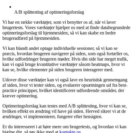
A/B splittesting af optimeringsforslag
Vi har en række værktøjer, som vi benytter os af, når vi laver
brugertests. Vores værktøjer hjælper os med at finde databegrundede
optimeringsforslag til hjemmesiden, så vi kan skabe en bedre
brugeradfærd på hjemmesiden.
Vi kan blandt andet optage individuelle sessioner, så vi kan se
præcis, hvordan brugeren navigerer på siden, som også fortæller os,
hvilke udfordringer brugeren møder. Hvis din side har meget trafik,
kan vi også bruge kvantitative værktøjer såsom heatmaps, hvor vi
kan se, hvilke elementer på siden brugeren interagerer med.
Udover disse værktøjer kan vi også lave en heuristisk gennemgang
af siden, hvor vi tester siden, og evaluerer opsætningen ud fra best-
practice principper, hvilket identificerer udfordrende områder, der
kræver optimering.
Optimeringsforslag kan testes med A/B splittesting, hvor vi kan se,
hvilken effekt en ændring vil have på siden. Herved sikrer vi at de
ændringer, vi implementerer, fungerer efter hensigten.
Er du interesseret i at høre mere om brugertests, og hvordan vi kan
hjælpe dig, så tøv ikke med at
kontakte os
.