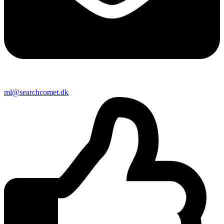
ml@searchcomet.dk