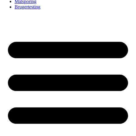
Målsporing
Brugertesting