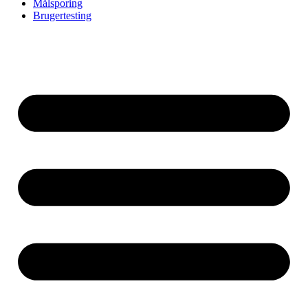
Målsporing
Brugertesting