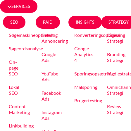
SERVICES
SEO
PAID
INSIGHTS
STRATEGY
Søgemaskineoptimering
Betalt
Konverteringsoptimering
Digital
Annoncering
Strategi
Søgeordsanalyse
Google
Google
Analytics
Branding
Ads
4
Strategi
On-
page
SEO
YouTube
Sporingsopsætning
Mediestrat
Ads
Lokal
Målsporing
Omnichann
SEO
Facebook
Strategi
Ads
Brugertesting
Content
Review
Marketing
Instagram
Strategi
Ads
Linkbuilding