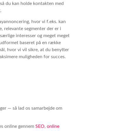
, så du kan holde kontakten med
.
yannoncering, hvor vi f.eks. kan
, relevante segmenter der er i
 særlige interesser og meget meget
e udformet baseret på en række
l, hvor vi vil sikre, at du benytter
 maksimere muligheden for succes.
inger — så lad os samarbejde om
ces online gennem
SEO
,
online