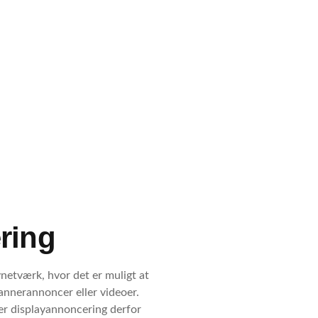
ring
ynetværk, hvor det er muligt at
bannerannoncer eller videoer.
r displayannoncering derfor