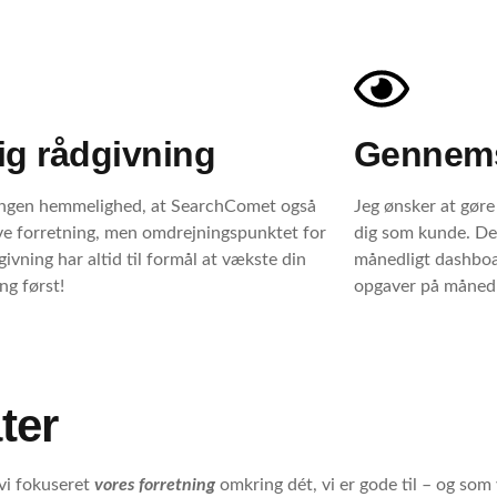
ig rådgivning
Gennems
ingen hemmelighed, at SearchComet også
Jeg ønsker at gøre
ive forretning, men omdrejningspunktet for
dig som kunde. Der
ivning har altid til formål at vækste din
månedligt dashboar
ng først!
opgaver på månedl
ter
 vi fokuseret
vores forretning
omkring dét, vi er gode til – og som