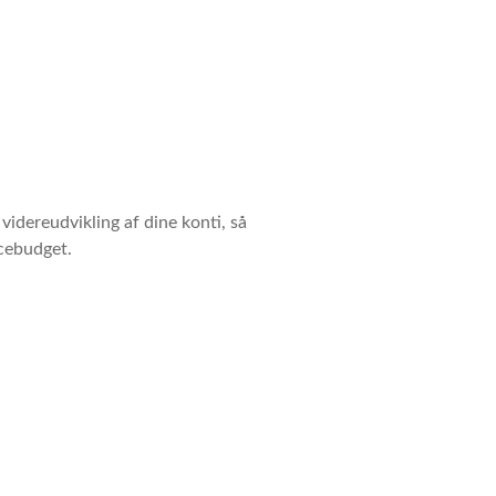
idereudvikling af dine konti, så
cebudget.